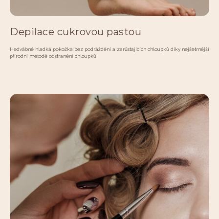
Depilace cukrovou pastou
Hedvábně hladká pokožka bez podráždění a zarůstajících chloupků díky nejšetrnější
přírodní metodě odstranění chloupků