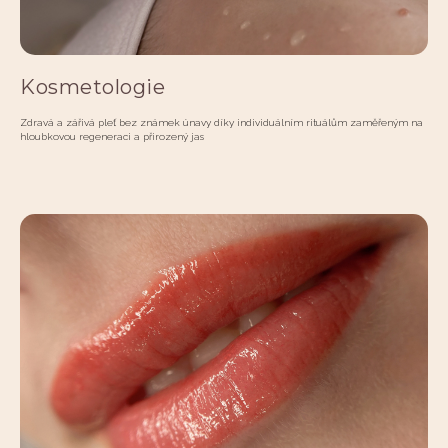
Kosmetologie
Zdravá a zářivá pleť bez známek únavy díky individuálním rituálům zaměřeným na
hloubkovou regeneraci a přirozený jas