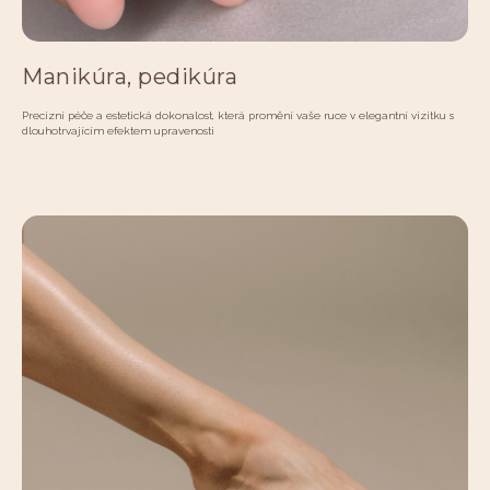
Manikúra, pedikúra
Precizní péče a estetická dokonalost, která promění vaše ruce v elegantní vizitku s
dlouhotrvajícím efektem upravenosti