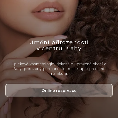
Umění přirozenosti
v centru Prahy
Špičková kosmetologie, dokonale upravené obočí a
řasy, přirozený permanentní make-up a precizní
manikúra.
Online rezervace