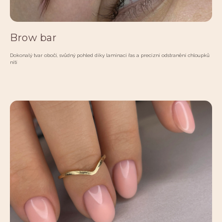
Brow bar
Dokonalý tvar obočí, svůdný pohled díky laminaci řas a precizní odstranění chloupků
nití